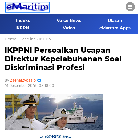
Indeks
Voice News
Ulasan
IKPPNI
Video
eMaritim Apps
Home
› Headline
› IKPPNI
IKPPNI Persoalkan Ucapan
Direktur Kepelabuhanan Soal
Diskriminasi Profesi
Zaenal29caaip
14 Desember 2016
08.18.00