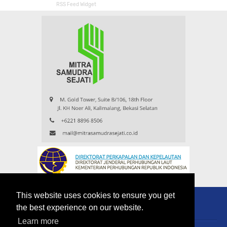
RSS Feed Widget
This website uses cookies to ensure you get
the best experience on our website.
Learn more