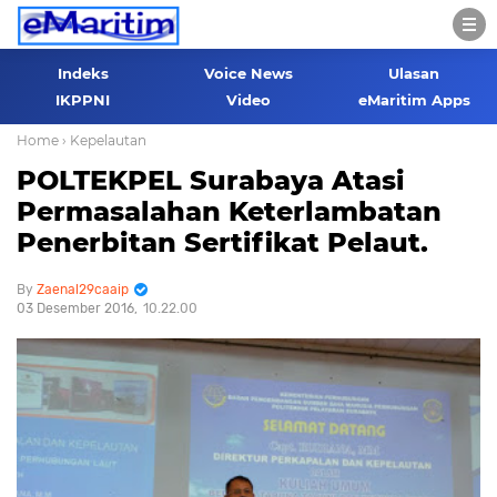
Indeks
Voice News
Ulasan
IKPPNI
Video
eMaritim Apps
Home
› Kepelautan
POLTEKPEL Surabaya Atasi
Permasalahan Keterlambatan
Penerbitan Sertifikat Pelaut.
Zaenal29caaip
03 Desember 2016
10.22.00