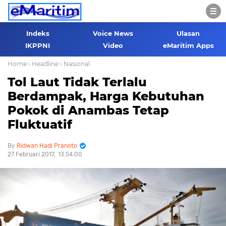
Indeks
Voice News
Ulasan
IKPPNI
Video
eMaritim Apps
Home
› Headline
› Nasional
Tol Laut Tidak Terlalu
Berdampak, Harga Kebutuhan
Pokok di Anambas Tetap
Fluktuatif
Ridwan Hadi Pranoto
27 Februari 2017
13.54.00