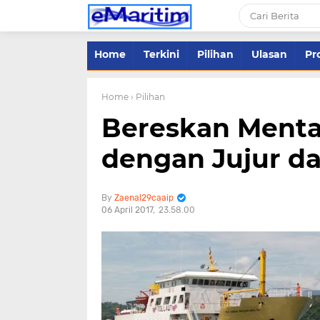
Home
Terkini
Pilihan
Ulasan
Pro
Home
› Pilihan
Bereskan Mental
dengan Jujur d
Zaenal29caaip
06 April 2017
23.58.00