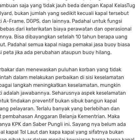
ambuan saja yang tidak jauh beda dengan Kapal KelasTug
yard, bukan jumlah yang sedikit kecuali kapal tersebut
ti A-Frame, DGPS, dan lainnya. Padahal untuk fungsi
n bebas dari keterikatan biaya perawatan dan operasional
unnya. Bisa dibayangkan setelah 10 tahun berapa uang
ut. Padahal semua kapal niaga pemakai jasa buoy biasa
i peta jika ada perubahan ataupun buoy hilang.
terbakar dan menewaskan puluhan korban yang tidak
intah dalam melakukan perbaikan di sisi keselamatan
ebagai langkah meningkatkan keselamatan, mungkin
ati adalah jawabannya. Seharusnya aspek keselamatan
ntuk tindakan preventif bukan sibuk bangun kapal
idang pelayaran. Terlalu banyak yang berlebihan dan
aat pembahasan Anggaran Belanja Kementrian. Maka
anya KPK dan Saber Pungli ini. Sayang nya belum ada
 kapal Tol Laut dan kapa kapal yang sifatnya bukan
an pihak luar dalam menilai kewajaran harga harga kapal