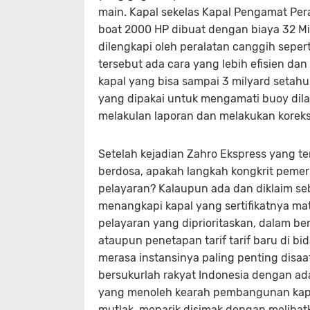
main. Kapal sekelas Kapal Pengamat Per
boat 2000 HP dibuat dengan biaya 32 Mil
dilengkapi oleh peralatan canggih seper
tersebut ada cara yang lebih efisien da
kapal yang bisa sampai 3 milyard setah
yang dipakai untuk mengamati buoy dila
melakulan laporan dan melakukan koreks
Setelah kejadian Zahro Ekspress yang 
berdosa, apakah langkah kongkrit pemer
pelayaran? Kalaupun ada dan diklaim s
menangkapi kapal yang sertifikatnya m
pelayaran yang diprioritaskan, dalam be
ataupun penetapan tarif tarif baru di b
merasa instansinya paling penting dis
bersukurlah rakyat Indonesia dengan ad
yang menoleh kearah pembangunan kapal
mutlak, menarik disimak dengan melibatk