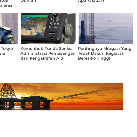
ntuk
Dunia ?
Apa Khabar?
siensi
Pelayanan
m
 Tokyo
Kemenhub Tunda Sanksi
Pentingnya Mitigasi Yang
sia
Administrasi Pemasangan
Tepat Dalam Kegiatan
dan Pengaktifan AIS
Beresiko Tinggi