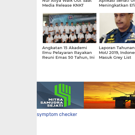
Nur Allya Walk Out Saat
Aplikasi Sehati U
Media Release KNKT
Meningkatkan Efi
dan Efektivitas 
Ekosistim Mariti
Angkatan 15 Akademi
Laporan Tahunan
Ilmu Pelayaran Rayakan
MoU 2019, Indone
Reuni Emas 50 Tahun, Ini
Masuk Grey List
Pesannya
symptom checker