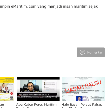
impin eMaritim. com yang menjadi insan maritim sejak
Komentar
pan
Apa Kabar Poros Maritim
Halo Ijasah Pelaut Palsu,