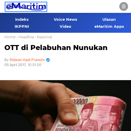
Indeks
Voice News
Ulasan
IKPPNI
Video
eMaritim Apps
Home
› Headline
› Nasional
OTT di Pelabuhan Nunukan
Ridwan Hadi Pranoto
05 April 2017
10.51.00