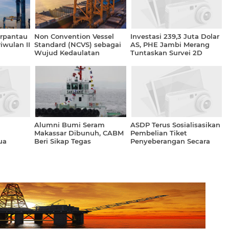
erpantau
Non Convention Vessel
Investasi 239,3 Juta Dolar
iwulan II
Standard (NCVS) sebagai
AS, PHE Jambi Merang
Wujud Kedaulatan
Tuntaskan Survei 2D
Pelayaran Indonesia
Alumni Bumi Seram
ASDP Terus Sosialisasikan
Makassar Dibunuh, CABM
Pembelian Tiket
ua
Beri Sikap Tegas
Penyeberangan Secara
Online