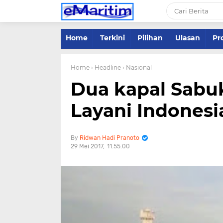
Home
Terkini
Pilihan
Ulasan
Pro
Home
› Headline
› Nasional
Dua kapal Sabuk
Layani Indonesi
Ridwan Hadi Pranoto
29 Mei 2017
11.55.00