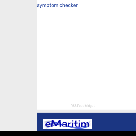
symptom checker
RSS Feed Widget