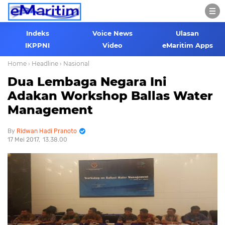
Indeks
Voice News
Ulasan
IKPPNI
Video
eMaritim Apps
Home
› Headline
› Nasional
Dua Lembaga Negara Ini
Adakan Workshop Ballas Water
Management
Ridwan Hadi Pranoto
17 Mei 2017
13.38.00