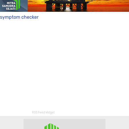
symptom checker
RSS Feed Widget