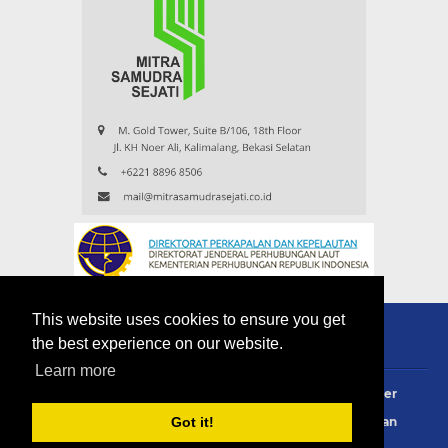
This website uses cookies to ensure you get
the best experience on our website.
Learn more
About
Redaksi
Contact
Privacy Policy
Disclaimer
Terms Of Use
Pedoman Siber
Info Iklan
Langganan
Got it!