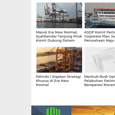
Masuk Era New Normal,
ASDP Komit Pert
Syahbandar Tanjung Priok
Corporate Plan Ja
Komit Dukung Sistem
Perusahaan Maju
Logistik Nasional
Terpercaya
Pelindo I Siapkan Strategi
Menhub Budi Opt
Khusus di Era New
Pelabuhan Patim
Normal
Beroperasi Nove
2020