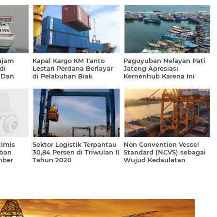
ajam
Kapal Kargo KM Tanto
Paguyuban Nelayan Pati
di
Lestari Perdana Berlayar
Jateng Apresiasi
 Dan
di Pelabuhan Biak
Kemenhub Karena Ini
imis
Sektor Logistik Terpantau
Non Convention Vessel
ban
30,84 Persen di Triwulan II
Standard (NCVS) sebagai
mber
Tahun 2020
Wujud Kedaulatan
Pelayaran Indonesia