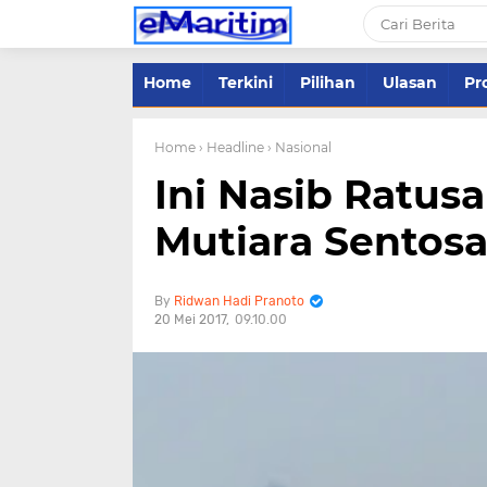
Home
Terkini
Pilihan
Ulasan
Pro
Home
› Headline
› Nasional
Ini Nasib Ratu
Mutiara Sentosa
Ridwan Hadi Pranoto
20 Mei 2017
09.10.00