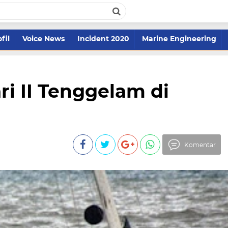
fil
Voice News
Incident 2020
Marine Engineering
i II Tenggelam di
Komentar