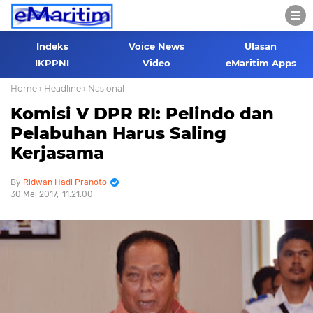
Indeks
Voice News
Ulasan
IKPPNI
Video
eMaritim Apps
Home
› Headline
› Nasional
Komisi V DPR RI: Pelindo dan
Pelabuhan Harus Saling
Kerjasama
Ridwan Hadi Pranoto
30 Mei 2017
11.21.00