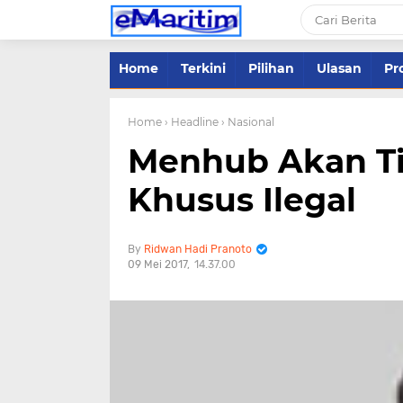
Home
Terkini
Pilihan
Ulasan
Pro
Home
› Headline
› Nasional
Menhub Akan Ti
Khusus Ilegal
Ridwan Hadi Pranoto
09 Mei 2017
14.37.00