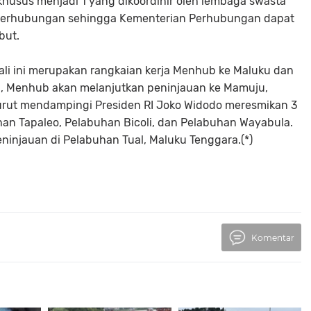
sus menjadi 1 yang dikoordinir oleh lembaga swasta
n Perhubungan sehingga Kementerian Perhubungan dapat
but.
li ini merupakan rangkaian kerja Menhub ke Maluku dan
lu, Menhub akan melanjutkan peninjauan ke Mamuju,
turut mendampingi Presiden RI Joko Widodo meresmikan 3
han Tapaleo, Pelabuhan Bicoli, dan Pelabuhan Wayabula.
injauan di Pelabuhan Tual, Maluku Tenggara.(*)
Komentar