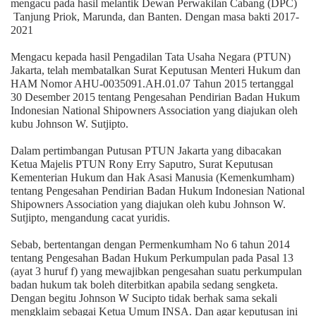
mengacu pada hasil melantik Dewan Perwakilan Cabang (DPC)
Tanjung Priok, Marunda, dan Banten. Dengan masa bakti 2017-
2021
Mengacu kepada hasil Pengadilan Tata Usaha Negara (PTUN)
Jakarta, telah membatalkan Surat Keputusan Menteri Hukum dan
HAM Nomor AHU-0035091.AH.01.07 Tahun 2015 tertanggal
30 Desember 2015 tentang Pengesahan Pendirian Badan Hukum
Indonesian National Shipowners Association yang diajukan oleh
kubu Johnson W. Sutjipto.
Dalam pertimbangan Putusan PTUN Jakarta yang dibacakan
Ketua Majelis PTUN Rony Erry Saputro, Surat Keputusan
Kementerian Hukum dan Hak Asasi Manusia (Kemenkumham)
tentang Pengesahan Pendirian Badan Hukum Indonesian National
Shipowners Association yang diajukan oleh kubu Johnson W.
Sutjipto, mengandung cacat yuridis.
Sebab, bertentangan dengan Permenkumham No 6 tahun 2014
tentang Pengesahan Badan Hukum Perkumpulan pada Pasal 13
(ayat 3 huruf f) yang mewajibkan pengesahan suatu perkumpulan
badan hukum tak boleh diterbitkan apabila sedang sengketa.
Dengan begitu Johnson W Sucipto tidak berhak sama sekali
mengklaim sebagai Ketua Umum INSA. Dan agar keputusan ini