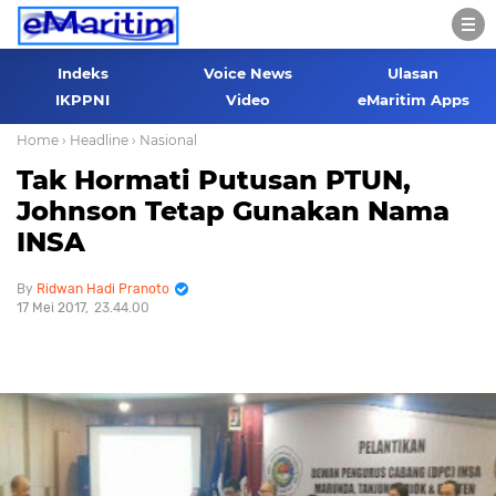
Indeks
Voice News
Ulasan
IKPPNI
Video
eMaritim Apps
Home
› Headline
› Nasional
Tak Hormati Putusan PTUN,
Johnson Tetap Gunakan Nama
INSA
Ridwan Hadi Pranoto
17 Mei 2017
23.44.00