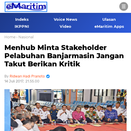
Indeks
Voice News
Ulasan
IKPPNI
Video
eMaritim Apps
Home
› Nasional
Menhub Minta Stakeholder
Pelabuhan Banjarmasin Jangan
Takut Berikan Kritik
Ridwan Hadi Pranoto
14 Juli 2017
21.55.00