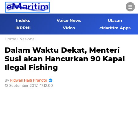
Indeks
Voice News
Ulasan
IKPPNI
Video
eMaritim Apps
Home
› Nasional
Dalam Waktu Dekat, Menteri
Susi akan Hancurkan 90 Kapal
Ilegal Fishing
Ridwan Hadi Pranoto
12 September 2017
17.12.00