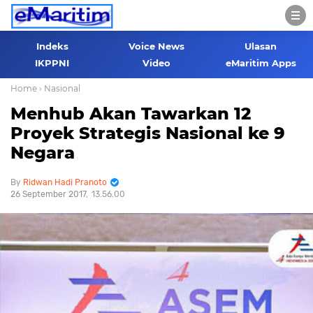
Indeks
Voice News
Ulasan
IKPPNI
Video
eMaritim Apps
Home
› Nasional
Menhub Akan Tawarkan 12
Proyek Strategis Nasional ke 9
Negara
Ridwan Hadi Pranoto
26 September 2017
13.56.00