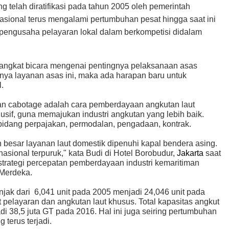
g telah diratifikasi pada tahun 2005 oleh pemerintah
nasional terus mengalami pertumbuhan pesat hingga saat ini
pengusaha pelayaran lokal dalam berkompetisi didalam
angkat bicara mengenai pentingnya pelaksanaan asas
nya layanan asas ini, maka ada harapan baru untuk
.
an cabotage adalah cara pemberdayaan angkutan laut
sif, guna memajukan industri angkutan yang lebih baik.
idang perpajakan, permodalan, pengadaan, kontrak.
besar layanan laut domestik dipenuhi kapal bendera asing.
asional terpuruk," kata Budi di Hotel Borobudur,
Jakarta
saat
rategi percepatan pemberdayaan industri kemaritiman
 Merdeka.
jak dari 6,041 unit pada 2005 menjadi 24,046 unit pada
t pelayaran dan angkutan laut khusus. Total kapasitas angkut
di 38,5 juta GT pada 2016. Hal ini juga seiring pertumbuhan
terus terjadi.