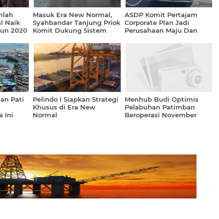
mlah
Masuk Era New Normal,
ASDP Komit Pertajam
l Naik
Syahbandar Tanjung Priok
Corporate Plan Jadi
hun 2020
Komit Dukung Sistem
Perusahaan Maju Dan
Logistik Nasional
Terpercaya
an Pati
Pelindo I Siapkan Strategi
Menhub Budi Optimis
Khusus di Era New
Pelabuhan Patimban
 Ini
Normal
Beroperasi November
2020