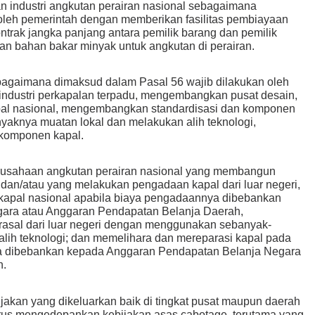
industri angkutan perairan nasional sebagaimana
oleh pemerintah dengan memberikan fasilitas pembiayaan
ontrak jangka panjang antara pemilik barang dan pemilik
an bahan bakar minyak untuk angkutan di perairan.
ebagaimana dimaksud dalam Pasal 56 wajib dilakukan oleh
dustri perkapalan terpadu, mengembangkan pusat desain,
apal nasional, mengembangkan standardisasi dan komponen
knya muatan lokal dan melakukan alih teknologi,
komponen kapal.
perusahaan angkutan perairan nasional yang membangun
 dan/atau yang melakukan pengadaan kapal dari luar negeri,
kapal nasional apabila biaya pengadaannya dibebankan
ara atau Anggaran Pendapatan Belanja Daerah,
sal dari luar negeri dengan menggunakan sebanyak-
lih teknologi; dan memelihara dan mereparasi kapal pada
nya dibebankan kepada Anggaran Pendapatan Belanja Negara
h.
bijakan yang dikeluarkan baik di tingkat pusat maupun daerah
harus mengedepankan kebijakan asas cabotage, terutama yang