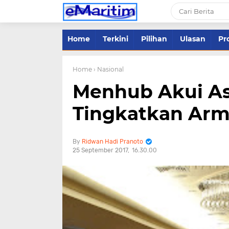
Home
Terkini
Pilihan
Ulasan
Pro
Home
› Nasional
Menhub Akui As
Tingkatkan Arm
Ridwan Hadi Pranoto
25 September 2017
16.30.00