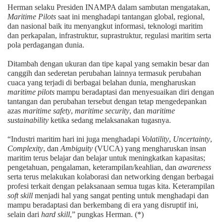
Herman selaku Presiden INAMPA dalam sambutan mengatakan,
Maritime
Pilots
saat ini menghadapi tantangan global, regional,
dan nasional baik itu menyangkut informasi, teknologi maritim
dan perkapalan, infrastruktur, suprastruktur, regulasi maritim serta
pola perdagangan dunia.
Ditambah dengan ukuran dan tipe kapal yang semakin besar dan
canggih dan sederetan perubahan lainnya termasuk perubahan
cuaca yang terjadi di berbagai belahan dunia, mengharuskan
maritime
pilots
mampu beradaptasi dan menyesuaikan diri dengan
tantangan dan perubahan tersebut dengan tetap mengedepankan
azas
maritime
safety
,
maritime
security
, dan
maritime
sustainability
ketika sedang melaksanakan tugasnya.
“Industri maritim hari ini juga menghadapi
Volatility
,
Uncertainty
,
Complexity
, dan
Ambiguity
(VUCA) yang mengharuskan insan
maritim terus belajar dan belajar untuk meningkatkan kapasitas;
pengetahuan, pengalaman, keterampilan/keahlian, dan
awareness
serta terus melakukan kolaborasi dan networking dengan berbagai
profesi terkait dengan pelaksanaan semua tugas kita. Keterampilan
soft
skill
menjadi hal yang sangat penting untuk menghadapi dan
mampu beradaptasi dan berkembang di era yang disruptif ini,
selain dari
hard
skill
,” pungkas Herman. (*)