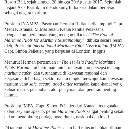
Resort Bali, sejak tanggal 28 hingga 30 Agustus 2017. Sejumlah
negara Asia Pasifik ini mendukung Indonesia dalam berperan
sebagai negara maritim.
Presiden INAMPA, Pasoroan Herman Harianja didampingi Capt.
Medi Kusmana, M.Mar selalu Ketua Panitia Pelaksana
mengatakan, pertemuan yang mengambil tema “
The Role of
Maritime Pilots for Maritime Sustainability
”, dibuka secara resmi
oleh, President
International Maritime Pilots’ Association
(IMPA)
Capt. Simon Pelletier, yang berpusat di London, Inggris.
Menurut Herman pertemuan : “
The 1st Asia Pacific Maritime
Pilots’ Forum
” ini bertujuan untuk menyatukan persepsi tentang
maritime safety
dan turunannya di kawasan regional dan
kerjasama di berbagai sektor dalam rangka mewujudkan kawasan
maritim yang
safe
,
secure
,
good
order
terhadap kapal-kapal yang
keluar-masuk pelabuhan, alur pelayaran, dan perairan penting
lainnya.
President IMPA, Capt. Simon Pelletier dari Kanada mengatakan
dalam
keynote speech
, peran
Maritime
Pilots
sangat penting sekali
dalam mendukung perdagangan dunia, nasional dan lokal.
Di tangan para
Maritime
Pilots
setiap hari ratusan bahkan ribuan