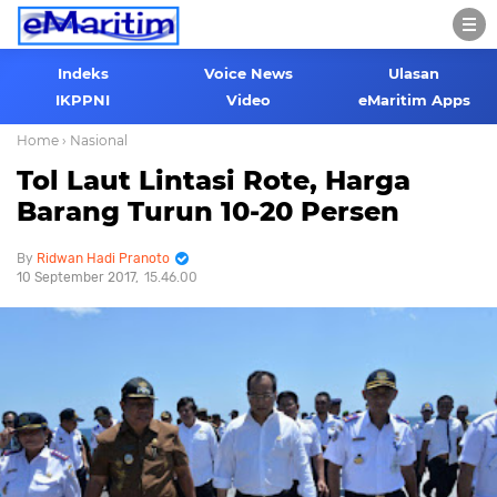
Indeks
Voice News
Ulasan
IKPPNI
Video
eMaritim Apps
Home
› Nasional
Tol Laut Lintasi Rote, Harga
Barang Turun 10-20 Persen
Ridwan Hadi Pranoto
10 September 2017
15.46.00