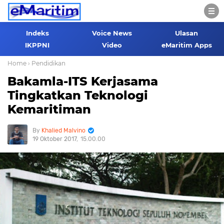
Indeks
Voice News
Ulasan
IKPPNI
Video
eMaritim Apps
Home
› Pendidikan
Bakamla-ITS Kerjasama
Tingkatkan Teknologi
Kemaritiman
Khalied Malvino
19 Oktober 2017
15.00.00