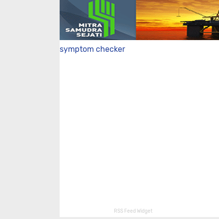
symptom checker
RSS Feed Widget