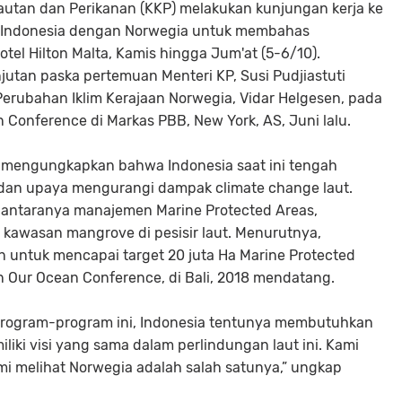
autan dan Perikanan (KKP) melakukan kunjungan kerja ke
ara Indonesia dengan Norwegia untuk membahas
tel Hilton Malta, Kamis hingga Jum'at (5-6/10).
utan paska pertemuan Menteri KP, Susi Pudjiastuti
rubahan Iklim Kerajaan Norwegia, Vidar Helgesen, pada
 Conference di Markas PBB, New York, AS, Juni lalu.
i mengungkapkan bahwa Indonesia saat ini tengah
dan upaya mengurangi dampak climate change laut.
 antaranya manajemen Marine Protected Areas,
i kawasan mangrove di pesisir laut. Menurutnya,
ntuk mencapai target 20 juta Ha Marine Protected
 Our Ocean Conference, di Bali, 2018 mendatang.
rogram-program ini, Indonesia tentunya membutuhkan
ki visi yang sama dalam perlindungan laut ini. Kami
i melihat Norwegia adalah salah satunya,” ungkap