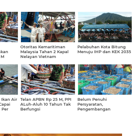
Otoritas Kemaritiman
Pelabuhan Kota Bitung
akan
Malaysia Tahan 2 Kapal
Menuju IHP dan KEK 2035
 M
Nelayan Vietnam
Ikan Air
Telan APBN Rp 25 M, PPI
Belum Penuhi
Capai
ALuh-Aluh 10 Tahun Tak
Persyaratan,
 Per
Berfungsi
Pengembangan
Pelabuhan Perikanan di
Brebes Tertunda