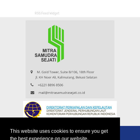
RSS Feed Widget
This website uses cookies to ensure you get
the best experience on our website.