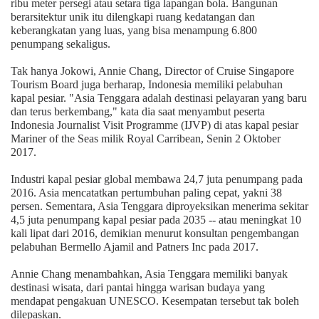
ribu meter persegi atau setara tiga lapangan bola. Bangunan
berarsitektur unik itu dilengkapi ruang kedatangan dan
keberangkatan yang luas, yang bisa menampung 6.800
penumpang sekaligus.
Tak hanya Jokowi, Annie Chang, Director of Cruise Singapore
Tourism Board juga berharap, Indonesia memiliki pelabuhan
kapal pesiar. "Asia Tenggara adalah destinasi pelayaran yang baru
dan terus berkembang," kata dia saat menyambut peserta
Indonesia Journalist Visit Programme (IJVP) di atas kapal pesiar
Mariner of the Seas milik Royal Carribean, Senin 2 Oktober
2017.
Industri kapal pesiar global membawa 24,7 juta penumpang pada
2016. Asia mencatatkan pertumbuhan paling cepat, yakni 38
persen. Sementara, Asia Tenggara diproyeksikan menerima sekitar
4,5 juta penumpang kapal pesiar pada 2035 -- atau meningkat 10
kali lipat dari 2016, demikian menurut konsultan pengembangan
pelabuhan Bermello Ajamil and Patners Inc pada 2017.
Annie Chang menambahkan, Asia Tenggara memiliki banyak
destinasi wisata, dari pantai hingga warisan budaya yang
mendapat pengakuan UNESCO. Kesempatan tersebut tak boleh
dilepaskan.