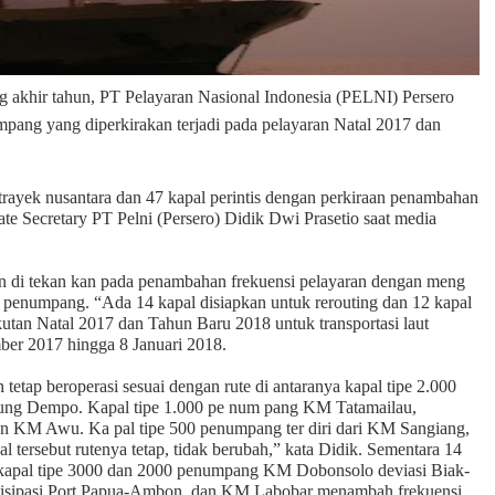
ng akhir tahun, PT Pelayaran Nasional Indonesia (PELNI) Persero
umpang yang diperkirakan terjadi pada pelayaran Natal 2017 dan
al trayek nusantara dan 47 kapal perintis dengan perkiraan penambahan
ate Secretary PT Pelni (Persero) Didik Dwi Prasetio saat media
an di tekan kan pada penambahan frekuensi pelayaran dengan meng
at penumpang. “Ada 14 kapal disiapkan untuk rerouting dan 12 kapal
kutan Natal 2017 dan Tahun Baru 2018 untuk transportasi laut
ber 2017 hingga 8 Januari 2018.
tetap beroperasi sesuai dengan rute di antaranya kapal tipe 2.000
g Dempo. Kapal tipe 1.000 pe num pang KM Tatamailau,
dan KM Awu. Ka pal tipe 500 penumpang ter diri dari KM Sangiang,
 tersebut rutenya tetap, tidak berubah,” kata Didik. Sementara 14
ari kapal tipe 3000 dan 2000 penumpang KM Dobonsolo deviasi Biak-
tisipasi Port Papua-Ambon, dan KM Labobar menambah frekuensi