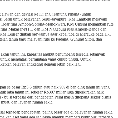
Belawan dan deviasi ke Kijang (Tanjung Pinang) untuk
 Serui untuk pelayanan Serui-Jayapura. KM Lambelu melayani
M Tidar ruas Ambon-Sorong-Manokwari, KM Umsini menambah rute
 ruas Makasar-NTT, dan KM Nggapulu ruas Ambon-Banda dan
i KM Leuser diubah jadwalnya agar kapal tiba di Merauke pada H-1
elah tahun baru melayani rute ke Padang, Gunung Sitoli, dan
akhir tahun ini, kapasitas angkut penumpang tersedia sebanyak
 untuk mengatasi permintaan yang cukup tinggi. Untuk
atkan pelayan antiketing dengan lebih baik lagi.
pan se besar Rp5,6 triliun atau naik 9% di ban ding tahun ini yang
tuk laba tahun ini sebesar Rp307 miliar juga diperkirakan naik
- bu si terbesar dari pendapatan Pelni masih ditopang sektor bisnis
r muat, dan layanan rumah sakit.
sar terhadap pendapatan, paling besar ada di pelayanan rumah sakit.
alkan aset yang ada sehingga mampu memberi kontribusi terhadap