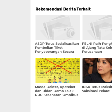
Rekomendasi Berita Terkait
ASDP Terus Sosialisasikan
PELNI Raih Peng
Pembelian Tiket
di Ajang Tata Kel
Penyeberangan Secara
Perusahaan
Online
Massa Dokter, Apoteker
INSA Terus Maks
dan Bidan Demo Tolak
Vaksinasi Pelaut
RUU Kesehatan Omnibus
Law