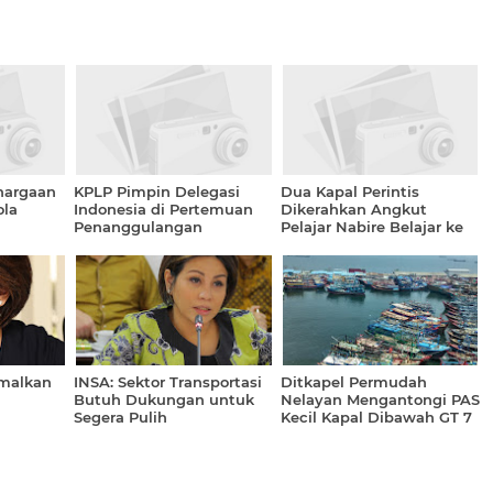
hargaan
KPLP Pimpin Delegasi
Dua Kapal Perintis
ola
Indonesia di Pertemuan
Dikerahkan Angkut
Penanggulangan
Pelajar Nabire Belajar ke
Pencemaran Minyak di
Meepago Papua
Selat Malaka
imalkan
INSA: Sektor Transportasi
Ditkapel Permudah
Butuh Dukungan untuk
Nelayan Mengantongi PAS
Segera Pulih
Kecil Kapal Dibawah GT 7