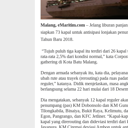
Malang, eMaritim.com
– Jelang liburan panja
siapkan 73 kapal untuk antisipasi lonjakan pen
Tahun Baru 2018.
“Tujuh puluh tiga kapal itu terdiri dari 26 kap
rata-rata 2,5% dari kondisi normal,” kata Corpor
gathering di Kota Batu Malang.
Dengan armada sebanyak itu, kata dia, pelayan
ubah rute atau trayek (rerouting) pada ruas pad
reguler,” katanya. Didik menjelaskan, masa ang
berlangsung selama 22 hari mulai dari 18 Desem
Dia mengatakan, sebanyak 12 kapal reguler akan 
penumpang (pas) KM Dobonsolo dan KM Gunun
Tilongkabila, Binaiya, Bukit Raya, Kelimutu, 
Egon, Pangrango, dan KFC Jetliner. “Kapal-kapal
kapal yang direrouting dan dideviasi terdiri d
Jayapura, KM Ciremai deviasi Ambon untuk an