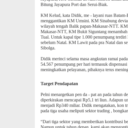
Bitung Jayapura Port dan Serui-Biak.
KM Kelud, kata Didik, me - layani ruas Batam-
menggantikan KM Umsini. KM Sinabung deviasi
wilayah tengah Balik papan-Makasar-NTT. K
Makasar-NTT, KM Bukit Siguntang menambah
Tual. Untuk kapal tipe 1.000 penumpang terdir
sebelum Natal. KM Lawit pada pra Natal dan set
Sibolga.
Didik merinci selama masa angkutan ramai pada 
54.567 penumpang per hari termasuk dispensasi
meningkatkan pelayanan, pihaknya terus meningk
Target Pendapatan
Pelni menargetkan pen da - pat an pada tahun de
diperkirakan mencapai Rp5,1 tri liun. Adapun un
menjadi Rp340 miliar. Didik mengatakan, kon tri 
pada tiga usaha meliputi sektor trading , bongka
“Dari tiga sektor yang memberikan kontribusi be
Namun untuk tahun depan, kami akan mengoptim