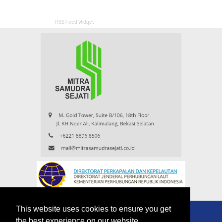
RSS Feed Widget
This website uses cookies to ensure you get
the best experience on our website.