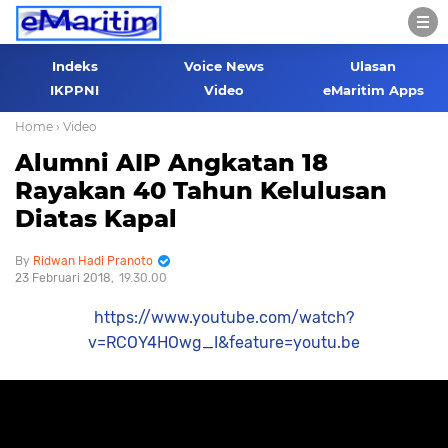
Indeks
Voice News
Ulasan
IKPPNI
Video
eMaritim Apps
Home
› Video
Alumni AIP Angkatan 18
Rayakan 40 Tahun Kelulusan
Diatas Kapal
Ridwan Hadi Pranoto
23 Februari 2018
19.30.00
https://www.youtube.com/watch?
v=RCOY4HOwg_I&feature=youtu.be