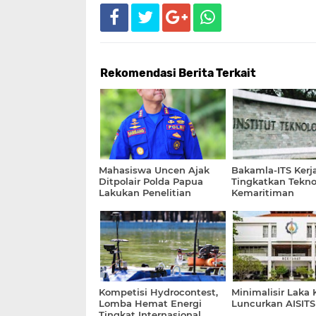
Rekomendasi Berita Terkait
Mahasiswa Uncen Ajak
Bakamla-ITS Ker
Ditpolair Polda Papua
Tingkatkan Tekno
Lakukan Penelitian
Kemaritiman
Bidang Kelautan
Kompetisi Hydrocontest,
Minimalisir Laka K
Lomba Hemat Energi
Luncurkan AISITS
Tingkat Internasional