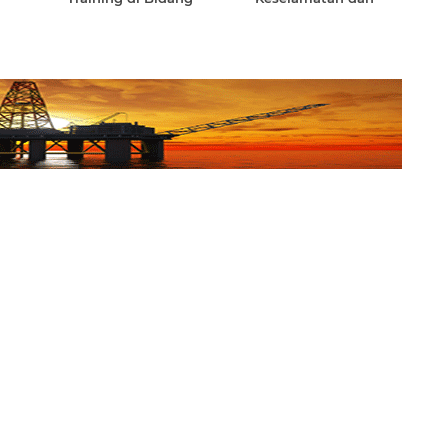
Kemaritiman
Keamanan Pelayaran