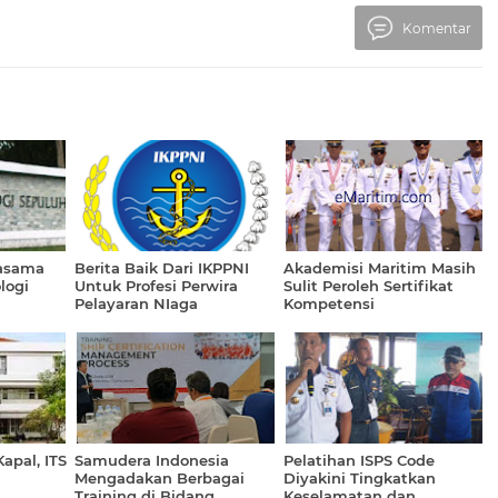
Komentar
jasama
Berita Baik Dari IKPPNI
Akademisi Maritim Masih
logi
Untuk Profesi Perwira
Sulit Peroleh Sertifikat
Pelayaran NIaga
Kompetensi
apal, ITS
Samudera Indonesia
Pelatihan ISPS Code
Mengadakan Berbagai
Diyakini Tingkatkan
Training di Bidang
Keselamatan dan