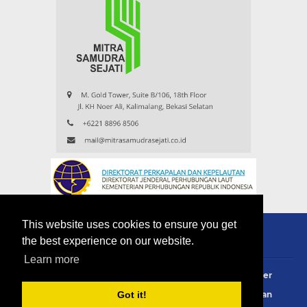
This website uses cookies to ensure you get
the best experience on our website.
Learn more
About
Redaksi
Contact
Privacy Policy
Disclaimer
Terms Of Use
Pedoman Siber
Info Iklan
Langganan
Got it!