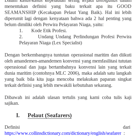
Dalam kasus-kasus kepelautan sering terjadi
ambiguitas
dalam
menentukan definisi yang baku terkait apa itu GOOD
SEAMANSHIP (Kecakapan Pelaut Yang Baik).
Hal ini lebih
diperumit lagi dengan kenyataan bahwa ada 2 hal penting yang
belum dimiliki oleh Perwira Pelayaran Niaga, yaitu:
1.
Kode Etik Profesi.
2.
Undang Undang Perlindungan Profesi Perwira
Pelayaran Niaga (Lex Specialist)
Dengan berkembangnya tuntutan operasional maritim dan diikuti
oleh amandemen-amandemen konvensi yang memfasilitasi tututan
operasional dan juga bertambahnya konvensi lain yang terkait
dunia maritim (contohnya MLC 2006), maka adalah satu langkah
yang baik bila kita juga mencoba melakukan paparan singkat
terkait definisi yang lebih mewakili kebutuhan sekarang.
Dibawah ini adalah ulasan tertulis yang kami coba tulis kaji
sajikan.
I.
Pelaut (Seafarers)
Definisi dari
https://www.collinsdictionary.com/dictionary/english/seafarer
: