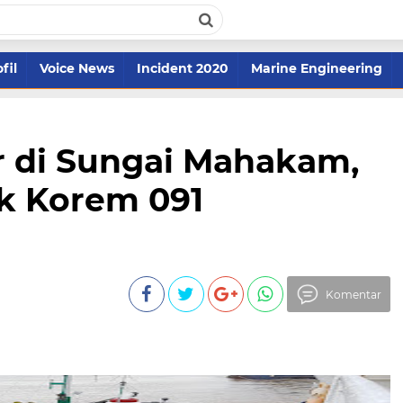
fil
Voice News
Incident 2020
Marine Engineering
 di Sungai Mahakam,
ok Korem 091
Komentar