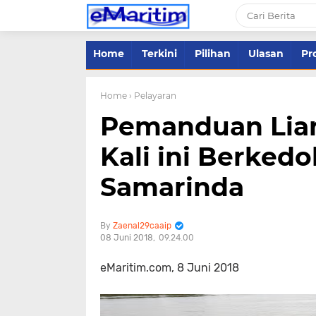
Home
Terkini
Pilihan
Ulasan
Pro
Home
› Pelayaran
Pemanduan Liar
Kali ini Berked
Samarinda
Zaenal29caaip
08 Juni 2018
09.24.00
eMaritim.com, 8 Juni 2018