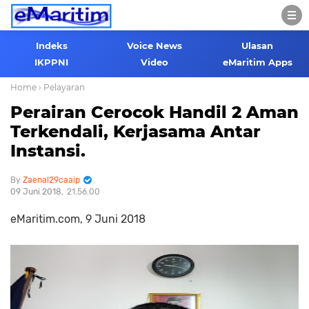
Indeks
Voice News
Ulasan
IKPPNI
Video
eMaritim Apps
Home
› Pelayaran
Perairan Cerocok Handil 2 Aman
Terkendali, Kerjasama Antar
Instansi.
Zaenal29caaip
09 Juni 2018
21.56.00
eMaritim.com, 9 Juni 2018