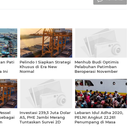
an Pati
Pelindo I Siapkan Strategi
Menhub Budi Optimis
Khusus di Era New
Pelabuhan Patimban
 Ini
Normal
Beroperasi November
2020
essel
Investasi 239,3 Juta Dolar
Lebaran Idul Adha 2020,
sebagai
AS, PHE Jambi Merang
PELNI Angkut 22.261
n
Tuntaskan Survei 2D
Penumpang di Masa
sia
Pandemi