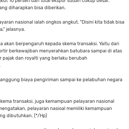
 10 persen dari total ekspor sudah cukup besar.
ang diharapkan bisa diberikan.
aran nasional ialah ongkos angkut. "Disini kita tidak bisa
," jelasnya.
a akan berpengaruh kepada skema transaksi. Yaitu dari
portir berkewajiban menyerahkan batubara sampai di atas
 pajak dan royalti yang berlaku berubah
.
enanggung biaya pengiriman sampai ke pelabuhan negara
l skema transaksi, juga kemampuan pelayaran nasional
engatakan, pelayaran nasioal memiliki kemampuan
ng dibutuhkan. (*/Hp)