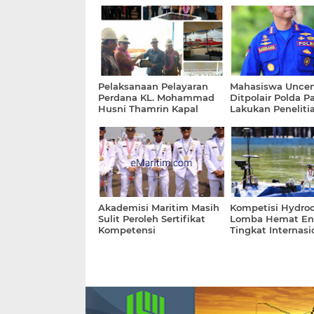
Pelaksanaan Pelayaran
Mahasiswa Uncen
Perdana KL. Mohammad
Ditpolair Polda P
Husni Thamrin Kapal
Lakukan Peneliti
Latih Special Purpose
Bidang Kelautan
1200 GT Sekolah Tinggi
Ilmu Pelayaran Jakarta
Akademisi Maritim Masih
Kompetisi Hydroc
Sulit Peroleh Sertifikat
Lomba Hemat En
Kompetensi
Tingkat Internasi