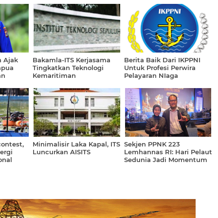
 Ajak
Bakamla-ITS Kerjasama
Berita Baik Dari IKPPNI
apua
Tingkatkan Teknologi
Untuk Profesi Perwira
an
Kemaritiman
Pelayaran NIaga
ontest,
Minimalisir Laka Kapal, ITS
Sekjen PPNK 223
ergi
Luncurkan AISITS
Lemhannas RI: Hari Pelaut
onal
Sedunia Jadi Momentum
Perkuat Daya Saing dan
Kesejahteraan Pelaut
Indonesia