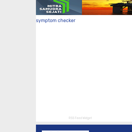
symptom checker
RSS Feed Widget