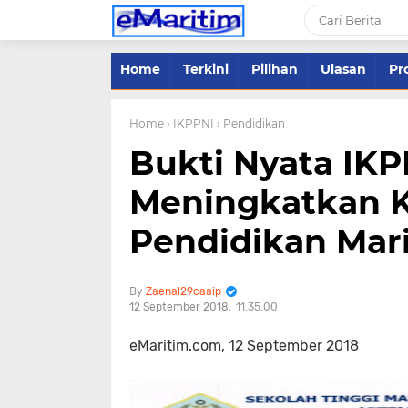
Home
Terkini
Pilihan
Ulasan
Pro
Home
› IKPPNI
› Pendidikan
Bukti Nyata IK
Meningkatkan K
Pendidikan Mari
Zaenal29caaip
12 September 2018
11.35.00
eMaritim.com, 12 September 2018