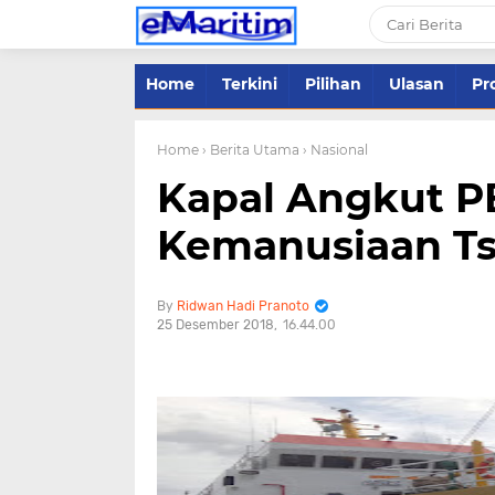
Home
Terkini
Pilihan
Ulasan
Pro
Home
› Berita Utama
› Nasional
Kapal Angkut P
Kemanusiaan Ts
Ridwan Hadi Pranoto
25 Desember 2018
16.44.00