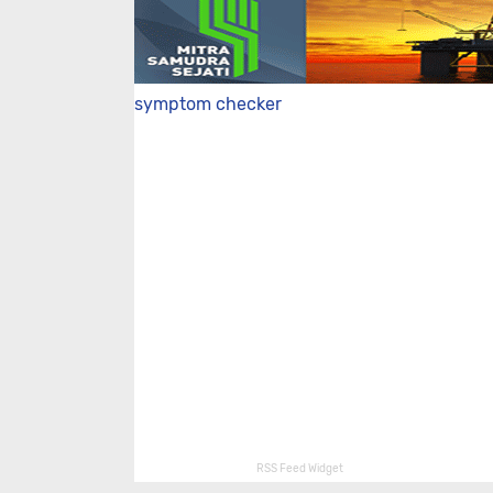
symptom checker
RSS Feed Widget