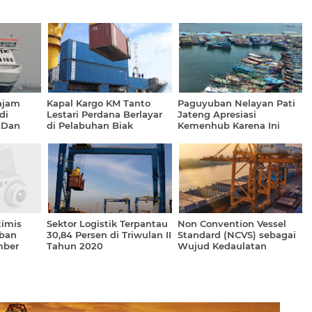
ajam
Kapal Kargo KM Tanto
Paguyuban Nelayan Pati
di
Lestari Perdana Berlayar
Jateng Apresiasi
 Dan
di Pelabuhan Biak
Kemenhub Karena Ini
imis
Sektor Logistik Terpantau
Non Convention Vessel
ban
30,84 Persen di Triwulan II
Standard (NCVS) sebagai
mber
Tahun 2020
Wujud Kedaulatan
Pelayaran Indonesia