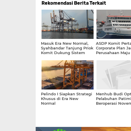
Rekomendasi Berita Terkait
Masuk Era New Normal,
ASDP Komit Pert
Syahbandar Tanjung Priok
Corporate Plan Ja
Komit Dukung Sistem
Perusahaan Maju
Logistik Nasional
Terpercaya
Pelindo I Siapkan Strategi
Menhub Budi Opt
Khusus di Era New
Pelabuhan Patim
Normal
Beroperasi Nove
2020