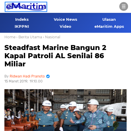
Indeks
Voice News
Ulasan
IKPPNI
Video
eMaritim Apps
Home
› Berita Utama
› Nasional
Steadfast Marine Bangun 2
Kapal Patroli AL Senilai 86
Miliar
Ridwan Hadi Pranoto
15 Maret 2019
19.10.00