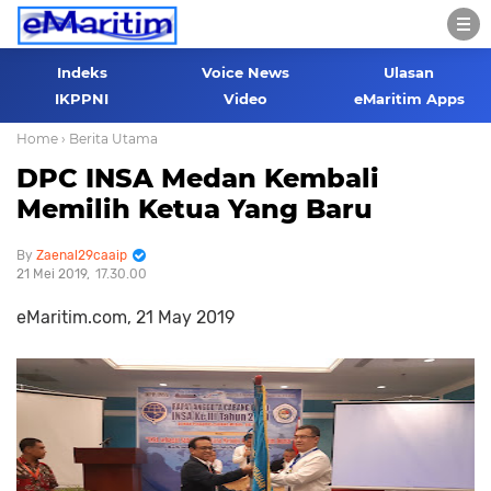
Indeks
Voice News
Ulasan
IKPPNI
Video
eMaritim Apps
Home
› Berita Utama
DPC INSA Medan Kembali
Memilih Ketua Yang Baru
Zaenal29caaip
21 Mei 2019
17.30.00
eMaritim.com, 21 May 2019