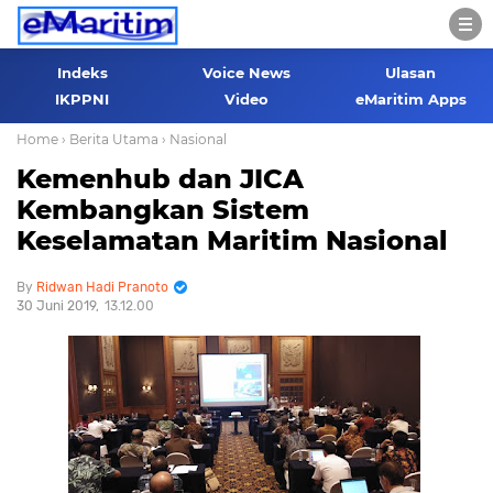
Indeks
Voice News
Ulasan
IKPPNI
Video
eMaritim Apps
Home
› Berita Utama
› Nasional
Kemenhub dan JICA
Kembangkan Sistem
Keselamatan Maritim Nasional
Ridwan Hadi Pranoto
30 Juni 2019
13.12.00