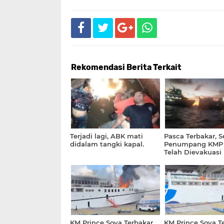
Rekomendasi Berita Terkait
Terjadi lagi, ABK mati
Pasca Terbakar, S
didalam tangki kapal.
Penumpang KMP 
Telah Dievakuasi
KM Prince Soya Terbakar
KM Prince Soya T