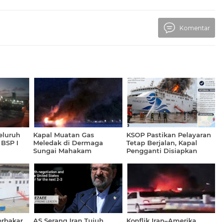
Komentar
eluruh
Kapal Muatan Gas
KSOP Pastikan Pelayaran
BSP I
Meledak di Dermaga
Tetap Berjalan, Kapal
Sungai Mahakam
Pengganti Disiapkan
untuk Penumpang KM
Prince Soya
erbakar
AS Serang Iran Tujuh
Konflik Iran–Amerika