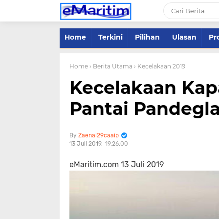
Home
Terkini
Pilihan
Ulasan
Pro
Home
› Berita Utama
› Kecelakaan 2019
Kecelakaan Kap
Pantai Pandegl
Zaenal29caaip
13 Juli 2019
19.26.00
eMaritim.com 13 Juli 2019