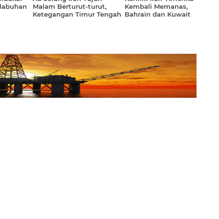
elabuhan
Malam Berturut-turut,
Kembali Memanas,
Ketegangan Timur Tengah
Bahrain dan Kuwait
itunda
Kian Memanas
Aktifkan Peringatan
Darurat