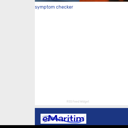
symptom checker
RSS Feed Widget