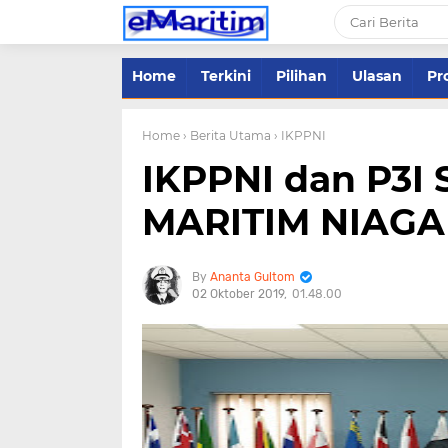
Home
Terkini
Pilihan
Ulasan
Pro
Home
› Berita Utama
› IKPPNI
IKPPNI dan P3I
MARITIM NIAGA
Ananta Gultom
02 Oktober 2019
01.48.00