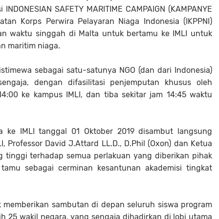
isi INDONESIAN SAFETY MARITIME CAMPAIGN (KAMPANYE
tan Korps Perwira Pelayaran Niaga Indonesia (IKPPNI)
n waktu singgah di Malta untuk bertamu ke IMLI untuk
 maritim niaga.
istimewa sebagai satu-satunya NGO (dan dari Indonesia)
gaja, dengan difasilitasi penjemputan khusus oleh
m 14:00 ke kampus IMLI, dan tiba sekitar jam 14:45 waktu
a ke IMLI tanggal 01 Oktober 2019 disambut langsung
, Professor David J.Attard LL.D., D.Phil (Oxon) dan Ketua
 tinggi terhadap semua perlakuan yang diberikan pihak
tamu sebagai cerminan kesantunan akademisi tingkat
uk memberikan sambutan di depan seluruh siswa program
h 25 wakil negara, yang sengaja dihadirkan di lobi utama