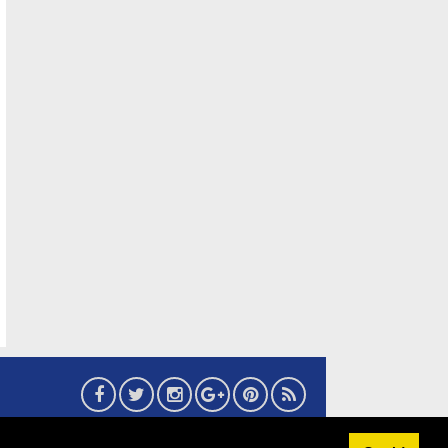
6
eMaritim.CoM
:: created by AG24 Team