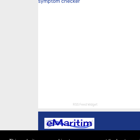
symptom checker
RSS Feed Widget
About
Redaksi
Contact
Privacy Policy
Disclaime