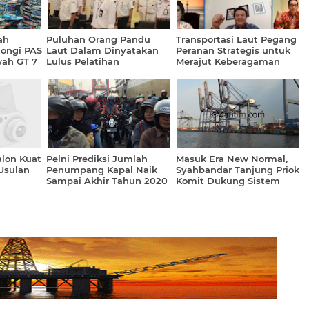
ah
Puluhan Orang Pandu
Transportasi Laut Pegang
ongi PAS
Laut Dalam Dinyatakan
Peranan Strategis untuk
wah GT 7
Lulus Pelatihan
Merajut Keberagaman
Kemenhub
Indonesia dan Mendorong
Pertumbuhan Ekonomi
alon Kuat
Pelni Prediksi Jumlah
Masuk Era New Normal,
Usulan
Penumpang Kapal Naik
Syahbandar Tanjung Priok
Sampai Akhir Tahun 2020
Komit Dukung Sistem
Logistik Nasional