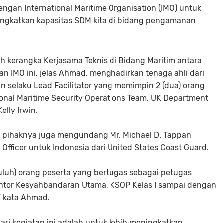
engan International Maritime Organisation (IMO) untuk
gkatkan kapasitas SDM kita di bidang pengamanan
 kerangka Kerjasama Teknis di Bidang Maritim antara
n IMO ini, jelas Ahmad, menghadirkan tenaga ahli dari
en selaku Lead Facilitator yang memimpin 2 (dua) orang
national Maritime Security Operations Team, UK Department
elly Irwin.
 pihaknya juga mengundang Mr. Michael D. Tappan
n Officer untuk Indonesia dari United States Coast Guard.
luh) orang peserta yang bertugas sebagai petugas
ntor Kesyahbandaran Utama, KSOP Kelas I sampai dengan
” kata Ahmad.
i kegiatan ini adalah untuk lebih meningkatkan