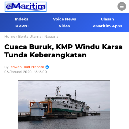
Indeks
Voice News
Ulasan
IKPPNI
Video
eMaritim Apps
Home
› Berita Utama
› Nasional
Cuaca Buruk, KMP Windu Karsa
Tunda Keberangkatan
Ridwan Hadi Pranoto
06 Januari 2020
16.16.00