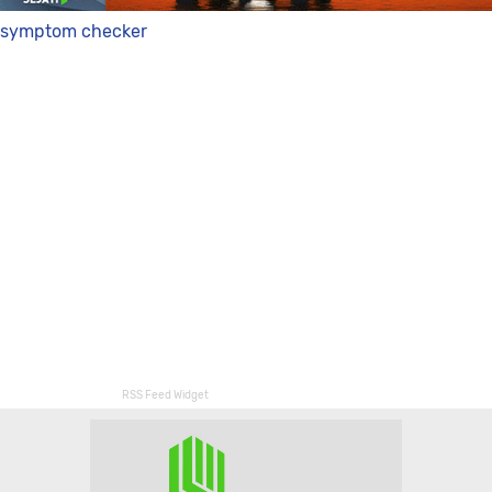
symptom checker
RSS Feed Widget