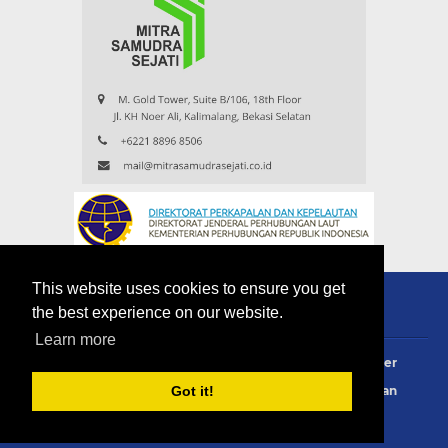
This website uses cookies to ensure you get
the best experience on our website.
Learn more
About
Redaksi
Contact
Privacy Policy
Disclaimer
Terms Of Use
Pedoman Siber
Info Iklan
Langganan
Got it!
Copyright ©
2026
eMaritim.CoM
:: created by AG24 Team