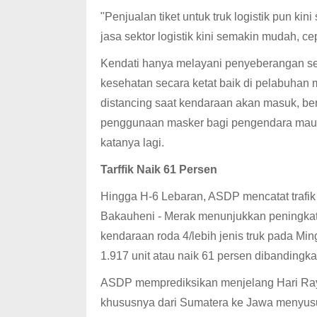
"Penjualan tiket untuk truk logistik pun k
jasa sektor logistik kini semakin mudah, ce
Kendati hanya melayani penyeberangan sek
kesehatan secara ketat baik di pelabuhan m
distancing saat kendaraan akan masuk, ber
penggunaan masker bagi pengendara maupu
katanya lagi.
Tarffik Naik 61 Persen
Hingga H-6 Lebaran, ASDP mencatat trafik 
Bakauheni - Merak menunjukkan peningkat
kendaraan roda 4/lebih jenis truk pada Ming
1.917 unit atau naik 61 persen dibanding
ASDP memprediksikan menjelang Hari Raya Id
khususnya dari Sumatera ke Jawa menyusu