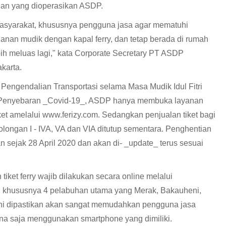
gan yang dioperasikan ASDP.
asyarakat, khususnya pengguna jasa agar mematuhi
anan mudik dengan kapal ferry, dan tetap berada di rumah
h meluas lagi," kata Corporate Secretary PT ASDP
akarta.
engendalian Transportasi selama Masa Mudik Idul Fitri
Penyebaran _Covid-19_, ASDP hanya membuka layanan
ket amelalui www.ferizy.com. Sedangkan penjualan tiket bagi
longan I - IVA, VA dan VIA ditutup sementara. Penghentian
an sejak 28 April 2020 dan akan di- _update_ terus sesuai
tiket ferry wajib dilakukan secara online melalui
), khususnya 4 pelabuhan utama yang Merak, Bakauheni,
ini dipastikan akan sangat memudahkan pengguna jasa
ana saja menggunakan smartphone yang dimiliki.