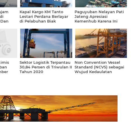
ajam
Kapal Kargo KM Tanto
Paguyuban Nelayan Pati
di
Lestari Perdana Berlayar
Jateng Apresiasi
 Dan
di Pelabuhan Biak
Kemenhub Karena Ini
imis
Sektor Logistik Terpantau
Non Convention Vessel
ban
30,84 Persen di Triwulan II
Standard (NCVS) sebagai
mber
Tahun 2020
Wujud Kedaulatan
Pelayaran Indonesia