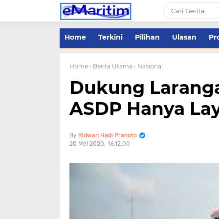
Home
Terkini
Pilihan
Ulasan
Pro
Home
› Berita Utama
› Nasional
Dukung Laranga
ASDP Hanya Lay
Ridwan Hadi Pranoto
20 Mei 2020
16.12.00