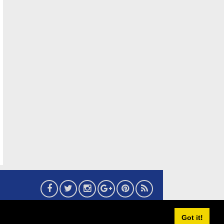
6
eMaritim.CoM
:: created by AG24 Team
Got it!