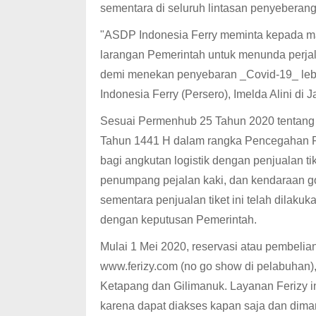
sementara di seluruh lintasan penyeberan
"ASDP Indonesia Ferry meminta kepada m
larangan Pemerintah untuk menunda perjal
demi menekan penyebaran _Covid-19_ lebi
Indonesia Ferry (Persero), Imelda Alini di J
Sesuai Permenhub 25 Tahun 2020 tentang P
Tahun 1441 H dalam rangka Pencegahan 
bagi angkutan logistik dengan penjualan ti
penumpang pejalan kaki, dan kendaraan go
sementara penjualan tiket ini telah dilakuk
dengan keputusan Pemerintah.
Mulai 1 Mei 2020, reservasi atau pembelian 
www.ferizy.com (no go show di pelabuhan
Ketapang dan Gilimanuk. Layanan Ferizy 
karena dapat diakses kapan saja dan dim