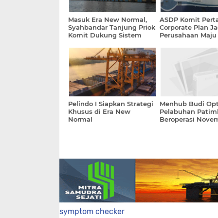
Masuk Era New Normal,
ASDP Komit Pert
Syahbandar Tanjung Priok
Corporate Plan Ja
Komit Dukung Sistem
Perusahaan Maju
Logistik Nasional
Terpercaya
Pelindo I Siapkan Strategi
Menhub Budi Opt
Khusus di Era New
Pelabuhan Patim
Normal
Beroperasi Nove
2020
symptom checker