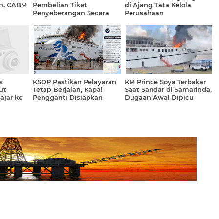
h, CABM
Pembelian Tiket
di Ajang Tata Kelola
Penyeberangan Secara
Perusahaan
Online
s
KSOP Pastikan Pelayaran
KM Prince Soya Terbakar
ut
Tetap Berjalan, Kapal
Saat Sandar di Samarinda,
ajar ke
Pengganti Disiapkan
Dugaan Awal Dipicu
untuk Penumpang KM
Pekerjaan Pengelasan
Prince Soya