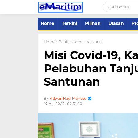
Home
Terkini
Pilihan
Ulasan
Pro
Home
› Berita Utama
› Nasional
Misi Covid-19, K
Pelabuhan Tanj
Santunan
Ridwan Hadi Pranoto
19 Mei 2020
02.31.00