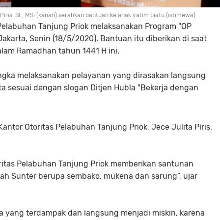
Piris, SE, MSi (kanan) serahkan bantuan ke anak yatim piatu (istimewa)
s Pelabuhan Tanjung Priok melaksanakan Program "OP
akarta, Senin (18/5/2020). Bantuan itu diberikan di saat
alam Ramadhan tahun 1441 H ini.
 rangka melaksanakan pelayanan yang dirasakan langsung
a sesuai dengan slogan Ditjen Hubla "Bekerja dengan
Kantor Otoritas Pelabuhan Tanjung Priok, Jece Julita Piris,
ritas Pelabuhan Tanjung Priok memberikan santunan
ah Sunter berupa sembako, mukena dan sarung”, ujar
a yang terdampak dan langsung menjadi miskin, karena