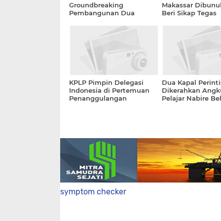
Groundbreaking
Makassar Dibunu
Pembangunan Dua
Beri Sikap Tegas
Pelabuhan di Bali
KPLP Pimpin Delegasi
Dua Kapal Perinti
Indonesia di Pertemuan
Dikerahkan Angk
Penanggulangan
Pelajar Nabire Bel
Pencemaran Minyak di
Meepago Papua
Selat Malaka
symptom checker