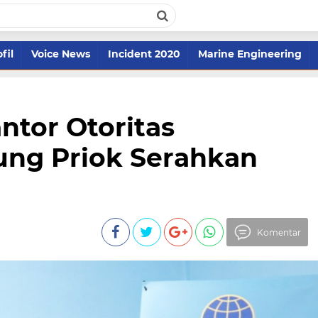
fil
Voice News
Incident 2020
Marine Engineering
antor Otoritas
ung Priok Serahkan
Komentar