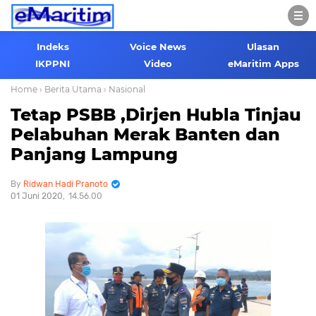
Indeks
Voice News
Ulasan
IKPPNI
Video
eMaritim Apps
Home
› Berita Utama
› Nasional
Tetap PSBB ,Dirjen Hubla Tinjau
Pelabuhan Merak Banten dan
Panjang Lampung
Ridwan Hadi Pranoto
01 Juni 2020
14.56.00