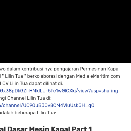
wo dalam kontribusi nya pengajaran Permesinan Kapal
 " Lilin Tua " berkolaborasi dengan Media eMaritim.com
CV Lilin Tua dapat dilihat di:
ceuGx38pDkGZIrHMkILU-5Fc1wGlCXkj/view?usp=sharing
gi Channel Lilin Tua di:
om/channel/UC9QuBJQv8CM4ViuUsKGH_qQ
adalah beberapa Lilin Tua:
l Dasar Mesin Kapal Part 1