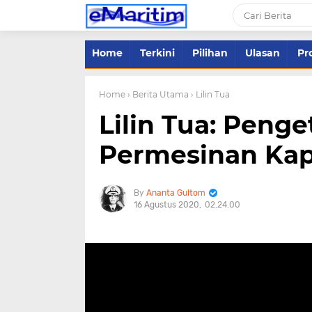
Home
Terkini
Pilihan
Ulasan
Pro
Home
› Berita Utama
› Lilin Tua
Lilin Tua: Peng
Permesinan Kapa
Ananta Gultom
16 Agustus 2020
02.24.00