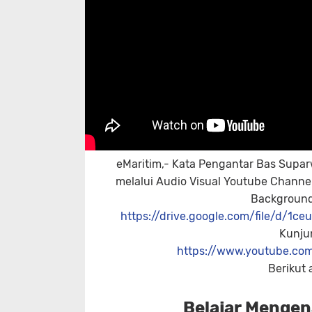
eMaritim,- Kata Pengantar Bas Supar
melalui Audio Visual Youtube Channel
Background 
https://drive.google.com/file/d/1
Kunjun
https://www.youtube.c
Berikut 
Belajar Mengena