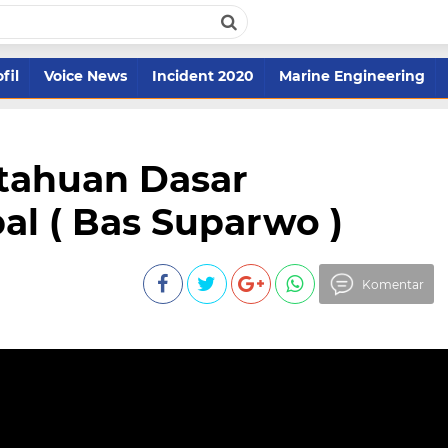
fil
Voice News
Incident 2020
Marine Engineering
etahuan Dasar
l ( Bas Suparwo )
Komentar