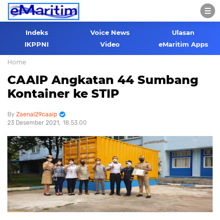
Indeks
Voice News
Ulasan
IKPPNI
Video
eMaritim Apps
Home
CAAIP Angkatan 44 Sumbang
Kontainer ke STIP
Zaenal29caaip
23 Desember 2021
18.53.00