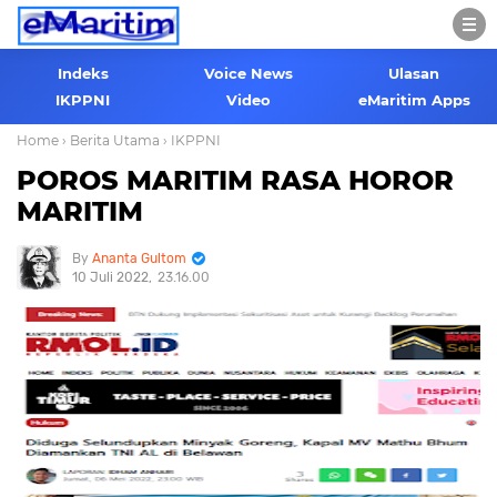
Indeks
Voice News
Ulasan
IKPPNI
Video
eMaritim Apps
Home
› Berita Utama
› IKPPNI
POROS MARITIM RASA HOROR
MARITIM
Ananta Gultom
10 Juli 2022
23.16.00