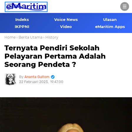
Indeks
Voice News
Ulasan
IKPPNI
Video
eMaritim Apps
Home
› Berita Utama
› History
Ternyata Pendiri Sekolah
Pelayaran Pertama Adalah
Seorang Pendeta ?
Ananta Gultom
22 Februari 2023
19.47.00