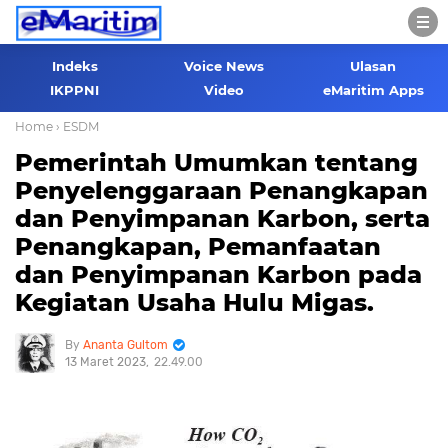
Indeks
Voice News
Ulasan
IKPPNI
Video
eMaritim Apps
Home
› ESDM
Pemerintah Umumkan tentang
Penyelenggaraan Penangkapan
dan Penyimpanan Karbon, serta
Penangkapan, Pemanfaatan
dan Penyimpanan Karbon pada
Kegiatan Usaha Hulu Migas.
Ananta Gultom
13 Maret 2023
22.49.00