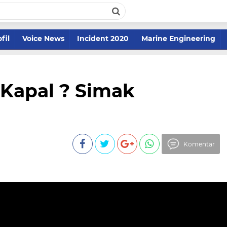
fil
Voice News
Incident 2020
Marine Engineering
 Kapal ? Simak
Komentar