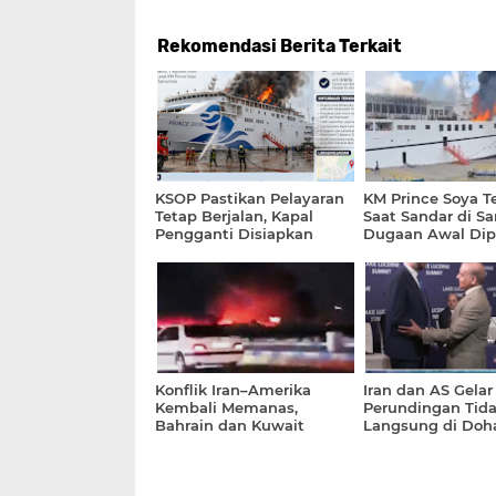
Rekomendasi Berita Terkait
KSOP Pastikan Pelayaran
KM Prince Soya T
Tetap Berjalan, Kapal
Saat Sandar di S
Pengganti Disiapkan
Dugaan Awal Dip
untuk Penumpang KM
Pekerjaan Pengel
Prince Soya
Konflik Iran–Amerika
Iran dan AS Gelar
Kembali Memanas,
Perundingan Tid
Bahrain dan Kuwait
Langsung di Doha
Aktifkan Peringatan
Implementasi
Darurat
Kesepakatan Hor
Fokus Utama