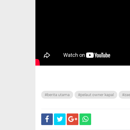
#berita utama
#pelaut owner kapal
#zae