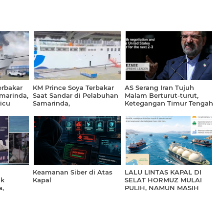
erbakar
KM Prince Soya Terbakar
AS Serang Iran Tujuh
amarinda,
Saat Sandar di Pelabuhan
Malam Berturut-turut,
icu
Samarinda,
Ketegangan Timur Tengah
asan
Keberangkatan Ditunda
Kian Memanas
Keamanan Siber di Atas
LALU LINTAS KAPAL DI
ak
Kapal
SELAT HORMUZ MULAI
,
PULIH, NAMUN MASIH
DIBAYANGI RISIKO
muz Jadi
KEAMANAN