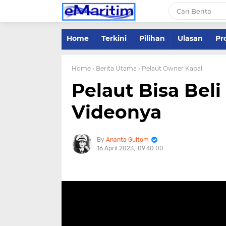
Home
Terkini
Pilihan
Ulasan
Pro
Home
› Berita Utama
› Pelaut Owner Kapal
Pelaut Bisa Beli
Videonya
Ananta Gultom
16 April 2023
09.40.00