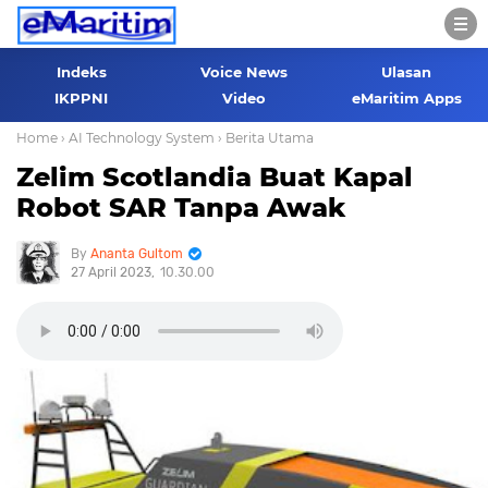
Indeks
Voice News
Ulasan
IKPPNI
Video
eMaritim Apps
Home
› AI Technology System
› Berita Utama
Zelim Scotlandia Buat Kapal
Robot SAR Tanpa Awak
Ananta Gultom
27 April 2023
10.30.00