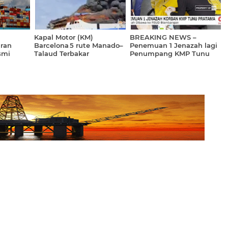
Kapal Motor (KM)
BREAKING NEWS –
ran
Barcelona 5 rute Manado–
Penemuan 1 Jenazah lagi
smi
Talaud Terbakar
Penumpang KMP Tunu
erusan
Pratama Jaya