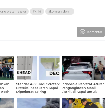
unu pratama jaya
#knkt
#komisi v dpri ri
Komentar
rahkan
Standar A-60 Jadi Sorotan:
Indonesia Perketat Aturan
dan
Proteksi Kebakaran Kapal
Pengangkutan Mobil
i Aceh
Diperketat Seiring
Listrik di Kapal untuk
Peningkatan
Cegah Risiko Kebakaran
Pengangkutan Mobil
Listrik