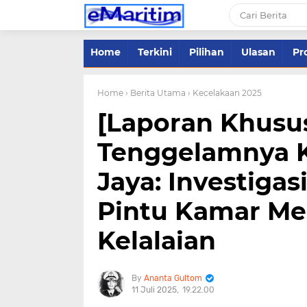
Home
Terkini
Pilihan
Ulasan
Pro
Home
› Berita Utama
› Kecelakaan 2025
[Laporan Khusus
Tenggelamnya K
Jaya: Investigas
Pintu Kamar Me
Kelalaian
Ananta Gultom
11 Juli 2025
19.22.00