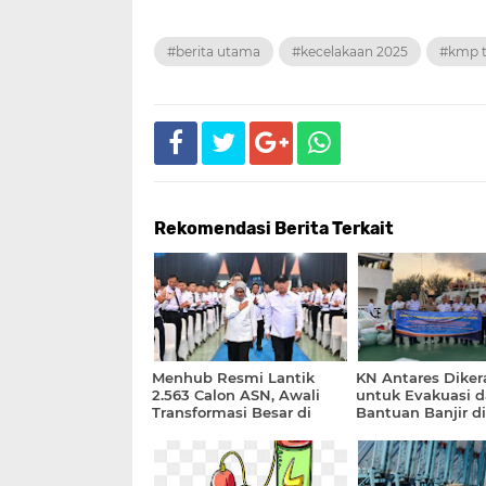
#berita utama
#kecelakaan 2025
#kmp t
Rekomendasi Berita Terkait
Menhub Resmi Lantik
KN Antares Dike
2.563 Calon ASN, Awali
untuk Evakuasi 
Transformasi Besar di
Bantuan Banjir d
Sektor Transportasi