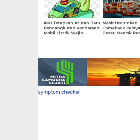
IMO Tetapkan Aturan Baru
Mesir Umumkan
Pengangkutan Kendaraan:
Comeback Pelaya
Mobil Listrik Wajib
Besar: Maersk Re
Pemeriksaan Ketat di
Kembali Lewat T
Kapal Mulai 2027
Suez
symptom checker