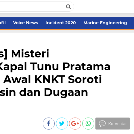
fil
Voice News
Incident 2020
Marine Engineering
] Misteri
apal Tunu Pratama
i Awal KNKT Soroti
sin dan Dugaan
Komentar